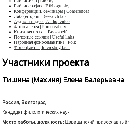
Библиотека | Library
Библиография | Bibliography
Конференции, семинары | Conferences
Лаборатория | Research lab
Аудио и видео | Audio, video
Фотогалерея | Photo gallery
Книжная полка | Bookshelf
Полезные ссылки | Useful links
Народная фоносемантика | Folk
Фоно-факты | Interesting facts
Участники проекта
Тишина (Махиня) Елена Валерьевна
Россия,
В
олгоград
Кандидат филологических наук.
Место работы, должность
:
Царицынский православный у