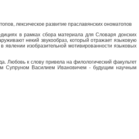
топов, лексическое развитие праславянских ономатопов
едициях в рамках сбора материала для Словаря донских
наруживают некий звукообраз, который отражает языковую
я в явлении изобразительной мотивированности языковых
а. Любовь к слову привела на филологический факультет
сором Супруном Василием Ивановичем - будущим научным