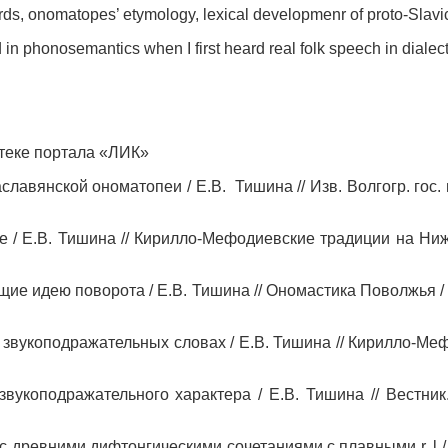
 words, onomatopes’ etymology, lexical developmenr of proto-Sla
 in phonosemantics when I first heard real folk speech in dialec
отеке портала «ЛИК»
вянской ономатопеи / Е.В. Тишина // Изв. Волгогр. гос. пе
ыке / Е.В. Тишина // Кирилло-Мефодиевские традиции на Ниж
ие идею поворота / Е.В. Тишина // Ономастика Поволжья / 
звукоподражательных словах / Е.В. Тишина // Кирилло-Меф
звукоподражательного характера / Е.В. Тишина // Вестник
ревними дифтонгическими сочетаниями с плавными r, l / Е.В.Т