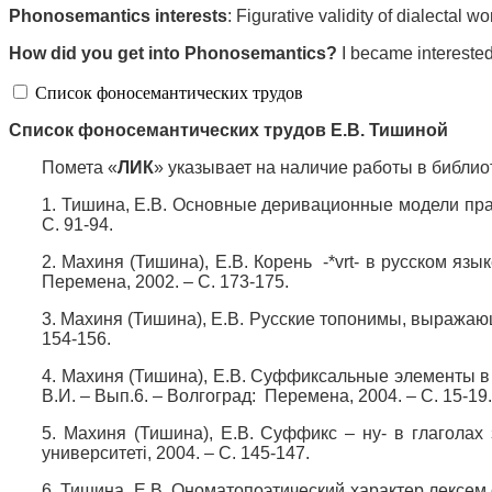
Phonosemantics interests
: Figurative validity of dialectal
H
ow did you get into Phonosemantics?
I became interested
Список фоносемантических трудов
Список фоносемантических трудов Е.В. Тишиной
Помета «
ЛИК
» указывает на наличие работы в библи
1. Тишина, Е.В. Основные деривационные модели прасла
С. 91-94.
2. Махиня (Тишина), Е.В. Корень -*vrt- в русском яз
Перемена, 2002. – С. 173-175.
3. Махиня (Тишина), Е.В. Русские топонимы, выражающ
154-156.
4. Махиня (Тишина), Е.В. Суффиксальные элементы в 
В.И. – Вып.6. – Волгоград: Перемена, 2004. – С. 15-19.
5. Махиня (Тишина), Е.В. Суффикс – ну- в глаголах 
университетi, 2004. – С. 145-147.
6. Тишина, Е.В. Ономатопоэтический характер лексем c д