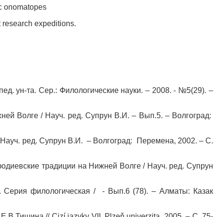
vic onomatopes
t research expeditions.
д. ун-та. Сер.: Филологические науки. – 2008. - №5(29). –
ней Волге / Науч. ред. Супрун В.И. – Вып.5. – Волгоград:
Науч. ред. Супрун В.И. – Волгоград: Перемена, 2002. – С.
одиевские традиции на Нижней Волге / Науч. ред. Супрун
. Серия филологическая / - Вып.6 (78). – Алматы: Казак
ишина // Cizí jazyky VII. Plzeň univerzita, 2005. – С. 75-