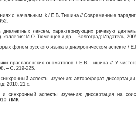
ниях с начальным k / Е.В. Тишина // Современные парадигм
452.
ь диалектных лексем, характеризующих речевую деятель
коллегия: И.О. Тюменцев и др. – Волгоград: Издатель, 2005,
рых фонем русского языка в диахроническом аспекте / Е.В.
ики праславянских ономатопов / Е.В. Тишина // У чистого
. – С. 219-225.
 синхронный аспекты изучения: автореферат диссертации
д: 2010. 21 с.
 и синхронный аспекты изучения: диссертация на соис
010.
ЛИК