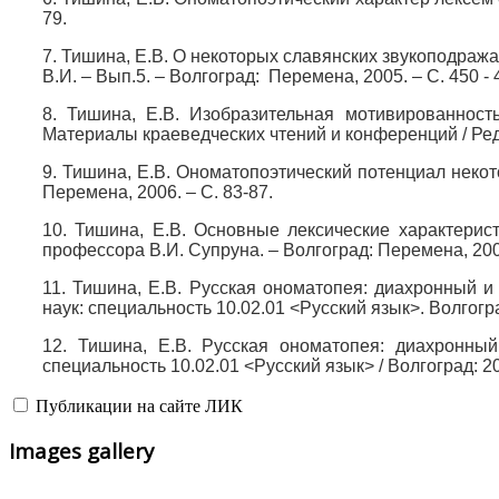
79.
7. Тишина, Е.В. О некоторых славянских звукоподража
В.И. – Вып.5. – Волгоград: Перемена, 2005. – С. 450 - 
8. Тишина, Е.В. Изобразительная мотивированност
Материалы краеведческих чтений и конференций / Ред. 
9. Тишина, Е.В. Ономатопоэтический потенциал некото
Перемена, 2006. – С. 83-87.
10. Тишина, Е.В. Основные лексические характерист
профессора В.И. Супруна. – Волгоград: Перемена, 2008
11. Тишина, Е.В.
Русская ономатопея: диахронный и
наук: специальность 10.02.01 <Русский язык>. Волгогра
12. Тишина, Е.В.
Русская ономатопея: диахронный
специальность 10.02.01 <Русский язык> / Волгоград: 2
Публикации на сайте ЛИК
Images gallery