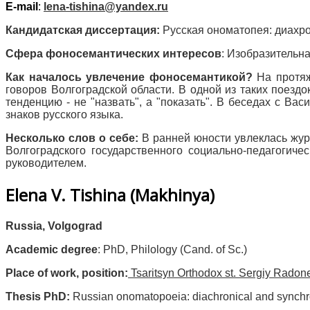
Е
-mail
:
lena-tishina@yandex.ru
Кандидатская диссертация:
Русская ономатопея: диахро
Сфера фоносемантических интересов
:
Изобразительна
Как началось увлечение фоносемантикой?
На протяж
говоров Волгоградской области. В одной из таких поезд
тенденцию - не "назвать", а "показать". В беседах с 
знаков русского языка.
Несколько слов о себе:
В ранней юности увлеклась жур
Волгоградского государственного социально-педагогич
руководителем.
Elena V. Tishina (Makhinya)
Russia
, Volgograd
Academic degree
: PhD, Philology (Cand. of Sc.)
Place of work, position:
Tsaritsyn Orthodox st. Sergiy Radone
Thesis PhD:
Russian onomatopoeia: diachronical and synchro