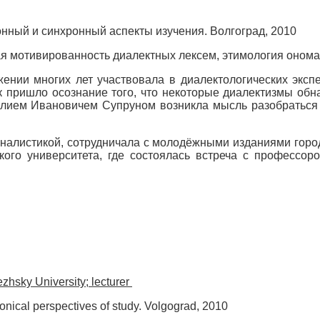
нный и синхронный аспекты изучения. Волгоград, 2010
я мотивированность диалектных лексем, этимология онома
ении многих лет участвовала в диалектологических эксп
ок пришло осознание того, что некоторые диалектизмы об
Василием Ивановичем Супруном возникла мысль разобратьс
налистикой, сотрудничала с молодёжными изданиями город
еского университета, где состоялась встреча с профес
zhsky University; lecturer
nical perspectives of study. Volgograd, 2010