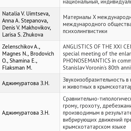
национальный, индивидуал
Natalia V. Uimtseva,
Материалы X международн
Anna A. Stepanova,
международного общества
Denis V. Makhovikov,
психолингвистики
Larisa S. Zhukova
Zelenschikov A.,
ANGLISTICS OF THE XXI CEN
Magnes N., Brodovich
special meeting of the enla
O., Shamina E.,
PHONOSEMANTICS in commem
Flaksman M.
Stanislav Voronin’s 80th ann
Звукоизобразительность в
Аджимуратова З.Н.
и животных в крымскотата
Сравнительно-типологичес
грому, грохоту, дребезжан
Аджимуратова З.Н.
производимым в результат
вибрирующих движений пр
крымскотатарском языке