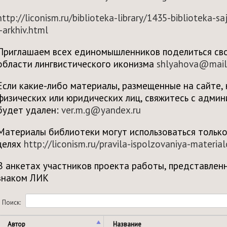
http://liconism.ru/biblioteka-library/1435-biblioteka-sa
i-arkhiv.html
Приглашаем всех единомышленников поделиться св
области лингвистического иконизма
shlyahova@mail
Если какие-либо материалы, размещенные на сайте,
физических или юридических лиц, свяжитесь с адми
будет удален:
ver.m.g@yandex.ru
Материалы библиотеки могут использоваться тольк
целях
http://liconism.ru/pravila-ispolzovaniya-materia
В анкетах участников проекта работы, представлен
знаком ЛИК
Поиск:
Автор
Название