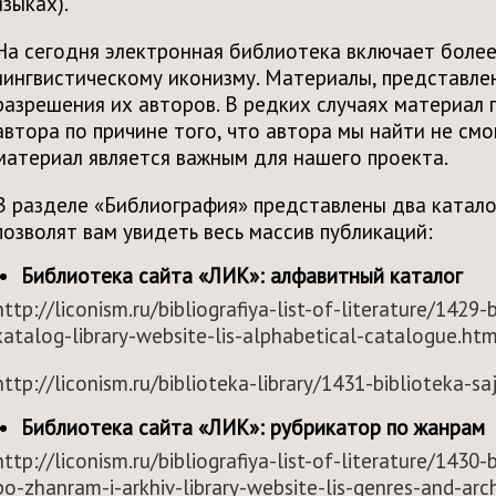
языках).
На сегодня электронная библиотека включает более
лингвистическому иконизму. Материалы, представлен
разрешения их авторов. В редких случаях материал 
автора по причине того, что автора мы найти не смог
материал является важным для нашего проекта.
В разделе «Библиография» представлены два катало
позволят вам увидеть весь массив публикаций:
Библиотека сайта «ЛИК»: алфавитный каталог
http://liconism.ru/bibliografiya-list-of-literature/1429-b
katalog-library-website-lis-alphabetical-catalogue.htm
http://liconism.ru/biblioteka-library/1431-biblioteka-sa
Библиотека сайта «ЛИК»: рубрикатор по жанрам
http://liconism.ru/bibliografiya-list-of-literature/1430-b
po-zhanram-i-arkhiv-library-website-lis-genres-and-arc