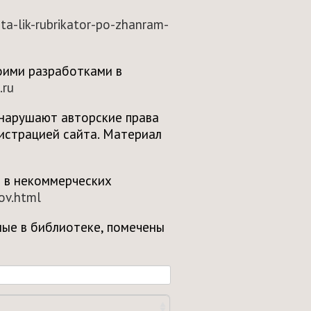
jta-lik-rubrikator-po-zhanram-
оими разработками в
.ru
 нарушают авторские права
нистрацией сайта. Материал
о в некоммерческих
lov.html
ные в библиотеке, помечены