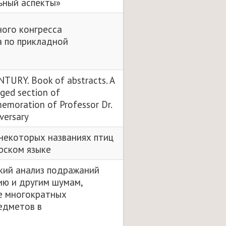
ьный аспекты»
ого конгресса
 по прикладной
TURY. Book of abstracts. A
rged section of
oration of Professor Dr.
iversary
 некоторых названиях птиц
рском языке
кий анализ подражаний
ию и другим шумам,
е многократных
едметов в