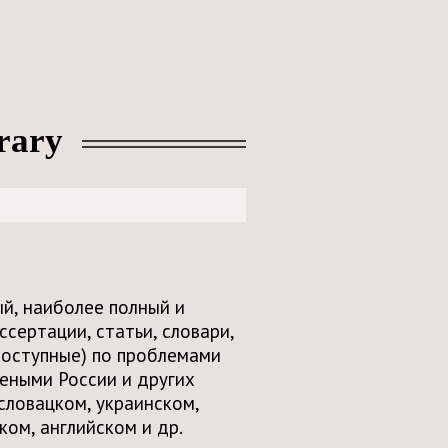
brary
й, наиболее полный и
сертации, статьи, словари,
доступные) по проблемами
еными России и других
 словацком, украинском,
ом, английском и др.