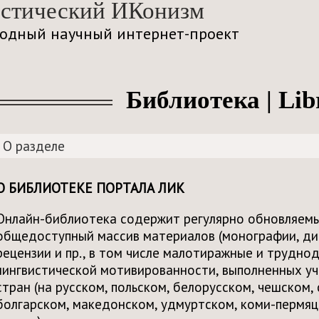
стический ИКонизм
одный научный интернет-проект
Библиотека | Li
О разделе
О БИБЛИОТЕКЕ ПОРТАЛА ЛИК
Онлайн-библиотека содержит регулярно обновляемы
общедоступный массив материалов (монографии, дис
рецензии и пр., в том числе малотиражные и трудно
лингвистической мотивированности, выполненных уч
стран (на русском, польском, белорусском, чешском,
болгарском, македонском, удмуртском, коми-пермяцк