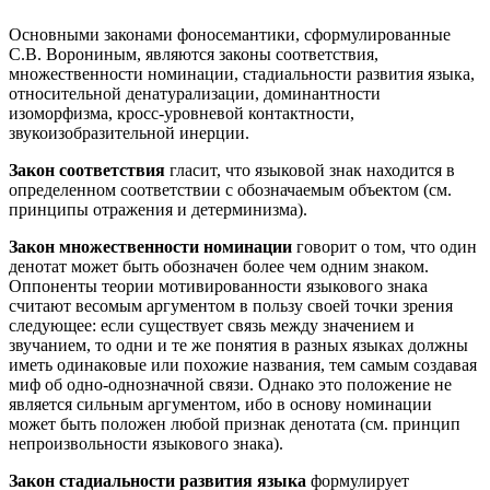
Основными законами фоносемантики, сформулированные
С.В. Ворониным, являются законы соответствия,
множественности номинации, стадиальности развития языка,
относительной денатурализации, доминантности
изоморфизма, кросс-уровневой контактности,
звукоизобразительной инерции.
Закон соответствия
гласит, что языковой знак находится в
определенном соответствии с обозначаемым объектом (см.
принципы отражения и детерминизма).
Закон множественности номинации
говорит о том, что один
денотат может быть обозначен более чем одним знаком.
Оппоненты теории мотивированности языкового знака
считают весомым аргументом в пользу своей точки зрения
следующее: если существует связь между значением и
звучанием, то одни и те же понятия в разных языках должны
иметь одинаковые или похожие названия, тем самым создавая
миф об одно-однозначной связи. Однако это положение не
является сильным аргументом, ибо в основу номинации
может быть положен любой признак денотата (см. принцип
непроизвольности языкового знака).
Закон стадиальности развития языка
формулирует