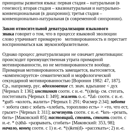
принципы развития языка: первая стадия – натуральная (в
генезисе); вторая стадия – квазинатуральная и натурально-
конвенциональная (в диахронии); третья стадия –
конвенционально-натуральная (в современной синхронии).
Закон относительной денатурализации языкового
знака
говорит о том, что в процессе языковой эволюции
слово утрачивает примарную мотивированность и перестает
восприниматься как звукоизобразительное.
Однако процесс денатурализации не означает демотивации:
происходит преимущественная утрата примарной
мотивированности, но не мотивированности вообще.
Примарная мотивированность замещается, вытесняется,
«компенсируется» семантической и морфологической
секундарной мотивированностью [Воронин 1982: 47, 187].
Ср., например, рус.
вдохновение
ст. знач. вдыхание < дух
[Черных I: 136];
инстинкт
соотн. с и.-е. *(s)teig- см. стегать,
постегивать [Черных I: 349];
жалеть
о.-с. *žal- соотн. с и.-е.
*guēl- «колоть, жалить» [Черных I: 291; Фасмер 2:34];
забота
< зобота связ с зобать «хлебать, торопливо есть» > «то, что ест,
грызет» [Черных I: 311];
исчезнуть
соотн. с и.-е. *kes- «резать,
бить» [Маковский 85];
настоящий, стоять, стоить
соотн. с
и.-е. * (s)thā- «разрывать, сгибать» [Маковский: 353, 98];
начало, конец
соотн. с 1) и.-е. *(s)ken(d)- «рассекать»; 2) и.-е.