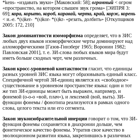
*kens- «издавать звуки» [Маковский: 58];
огромный
< огром
«пространство, на котором слышен звук грома» [ЭИПРЯ 3:
69];
кора, корыто, короб, каравай, черта, край, корж, корень
< и.-е. *(s)ker- *(s)kor- *(s)kr- «резать, долбить» [Откупщиков
2005: 172, 210]
Закон доминантности изоморфизма
определяет, что в ЗИС
любых двух языков изоморфические черты доминируют над
алломорфическими [Газов-Гинзберг 1965; Воронин 1982;
Павловская 2001], т. е. ЗИ-слова любых языков мира будут
иметь больше сходных черт, чем различных.
Закон кросс-уровневой контактности
гласит, что единицы
разных уровней ЗИС языка могут образовывать единый класс.
Специфичной чертой ЗИ-единиц является их «свободное»
существование в уровневом пространстве языка: один и тот
же тип ЗИ-единицы может быть выражен, например, и
фонемой (о-о-о «вой, плач»), и лексемой (вой, выть). ЗИ-
функции фонемы / фонотипа реализуются в рамках одного
слова, целого текста или его сегмента.
Закон звукоизобразительной инерции
говорит о том, что ЗИ-
функция фонемы сохраняется в диахронии дольше, чем
фонетическое качество фонемы. Утратив свое качество в
эволюционном развитии языка, закрепившись в различных